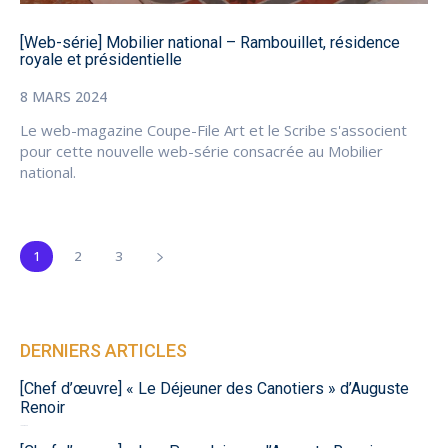
[Web-série] Mobilier national – Rambouillet, résidence
royale et présidentielle
8 MARS 2024
Le web-magazine Coupe-File Art et le Scribe s'associent
pour cette nouvelle web-série consacrée au Mobilier
national.
1
2
3
DERNIERS ARTICLES
[Chef d’œuvre] « Le Déjeuner des Canotiers » d’Auguste
Renoir
1 août 2026