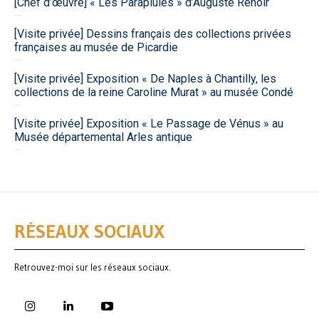
[Chef d’œuvre] « Les Parapluies » d’Auguste Renoir
30 juillet 2026
[Visite privée] Dessins français des collections privées
françaises au musée de Picardie
9 juillet 2026
[Visite privée] Exposition « De Naples à Chantilly, les
collections de la reine Caroline Murat » au musée Condé
30 juin 2026
[Visite privée] Exposition « Le Passage de Vénus » au
Musée départemental Arles antique
26 juin 2026
RÉSEAUX SOCIAUX
Retrouvez-moi sur les réseaux sociaux.