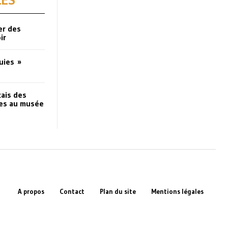
LES
er des
ir
uies »
çais des
ses au musée
A propos
Contact
Plan du site
Mentions légales