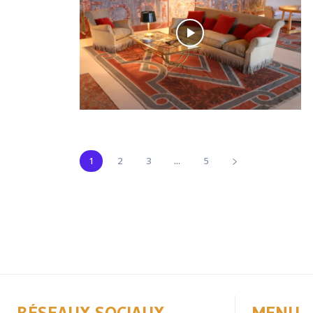
1
2
3
...
5