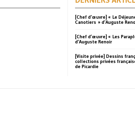
DERNIERS ARTIC
[Chef d’œuvre] « Le Déjeun
Canotiers » d’Auguste Reno
[Chef d’œuvre] « Les Parapl
d’Auguste Renoir
[Visite privée] Dessins fran
collections privées françai
de Picardie