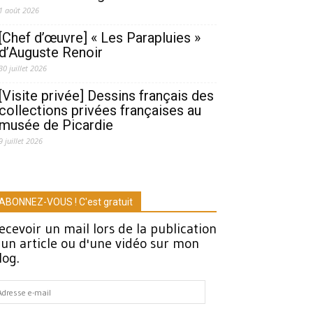
1 août 2026
[Chef d’œuvre] « Les Parapluies »
d’Auguste Renoir
30 juillet 2026
[Visite privée] Dessins français des
collections privées françaises au
musée de Picardie
9 juillet 2026
ABONNEZ-VOUS ! C'est gratuit
ecevoir un mail lors de la publication
'un article ou d'une vidéo sur mon
log.
dresse
-