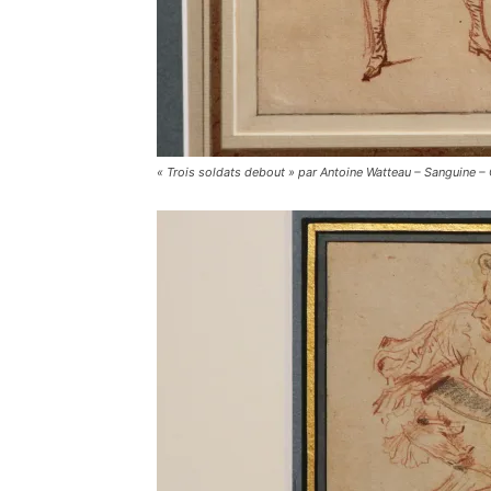
« Trois soldats debout » par Antoine Watteau – Sanguine – C