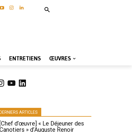
S
ENTRETIENS
ŒUVRES
nstagram
YouTube
LinkedIn
DERNIERS ARTICLES
[Chef d’œuvre] « Le Déjeuner des
Canotiers » d’Auguste Renoir