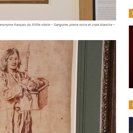
 anonyme français du XVIIIe siècle – Sanguine, pierre noire et craie blanche –