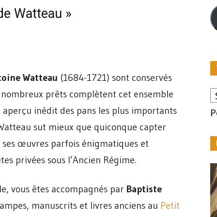
m
de Watteau »
toine Watteau
(1684-1721) sont conservés
e nombreux prêts complètent cet ensemble
n aperçu inédit des pans les plus importants
P
. Watteau sut mieux que quiconque capter
ec ses œuvres parfois énigmatiques et
tes privées sous l’Ancien Régime.
elle, vous êtes accompagnés par
Baptiste
tampes, manuscrits et livres anciens au
Petit