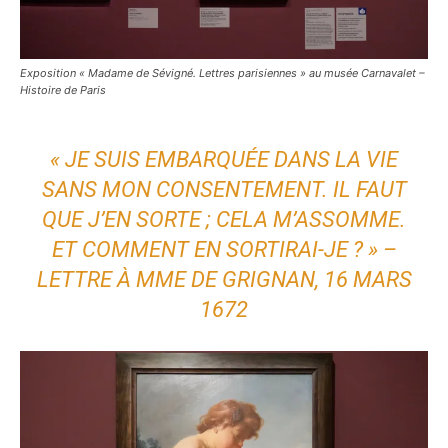
Exposition « Madame de Sévigné. Lettres parisiennes » au musée Carnavalet –
Histoire de Paris
« JE SUIS EMBARQUÉE DANS LA VIE
SANS MON CONSENTEMENT. IL FAUT
QUE J’EN SORTE ; CELA M’ASSOMME.
ET COMMENT EN SORTIRAI-JE ? » –
LETTRE À MME DE GRIGNAN, 16 MARS
1672