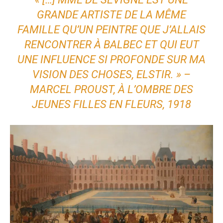
GRANDE ARTISTE DE LA MÊME
FAMILLE QU’UN PEINTRE QUE J’ALLAIS
RENCONTRER À BALBEC ET QUI EUT
UNE INFLUENCE SI PROFONDE SUR MA
VISION DES CHOSES, ELSTIR. » –
MARCEL PROUST, À L’OMBRE DES
JEUNES FILLES EN FLEURS, 1918