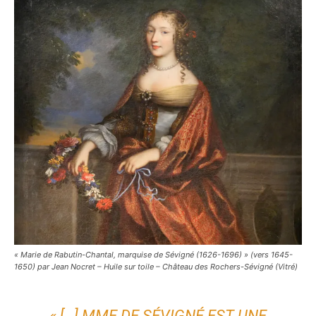
« Marie de Rabutin-Chantal, marquise de Sévigné (1626-1696) » (vers 1645-
1650) par Jean Nocret – Huile sur toile – Château des Rochers-Sévigné (Vitré)
« […] MME DE SÉVIGNÉ EST UNE