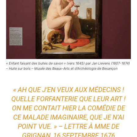
« Enfant faisant des bulles de savon » (vers 1645) par Jan Lievens (1607-1674)
– Huile sur bois – Musée des Beaux-Arts et d’Archéologie de Besançon
« AH QUE J’EN VEUX AUX MÉDECINS !
QUELLE FORFANTERIE QUE LEUR ART !
ON ME CONTAIT HIER LA COMÉDIE DE
CE MALADE IMAGINAIRE, QUE JE N’AI
POINT VUE. » – LETTRE À MME DE
GRIGNAN, 16 SEPTEMBRE 1676