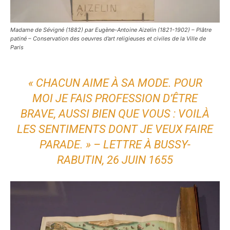
Madame de Sévigné (1882) par Eugène-Antoine Aizelin (1821-1902) – Plâtre
patiné – Conservation des oeuvres d’art religieuses et civiles de la Ville de
Paris
« CHACUN AIME À SA MODE. POUR
MOI JE FAIS PROFESSION D’ÊTRE
BRAVE, AUSSI BIEN QUE VOUS : VOILÀ
LES SENTIMENTS DONT JE VEUX FAIRE
PARADE. » – LETTRE À BUSSY-
RABUTIN, 26 JUIN 1655