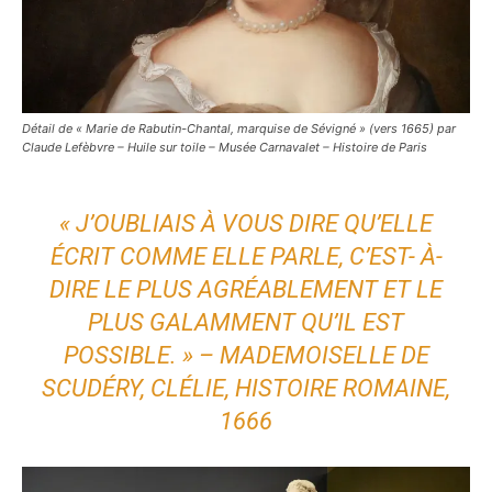
Détail de « Marie de Rabutin-Chantal, marquise de Sévigné » (vers 1665) par
Claude Lefèbvre – Huile sur toile – Musée Carnavalet – Histoire de Paris
« J’OUBLIAIS À VOUS DIRE QU’ELLE
ÉCRIT COMME ELLE PARLE, C’EST- À-
DIRE LE PLUS AGRÉABLEMENT ET LE
PLUS GALAMMENT QU’IL EST
POSSIBLE. » – MADEMOISELLE DE
SCUDÉRY, CLÉLIE, HISTOIRE ROMAINE,
1666