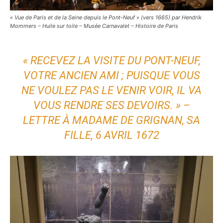
« Vue de Paris et de la Seine depuis le Pont-Neuf » (vers 1665) par Hendrik
Mommers – Huile sur toile – Musée Carnavalet – Histoire de Paris
« RECEVEZ LA VISITE DU PONT-NEUF,
VOTRE ANCIEN AMI ; PUISQUE VOUS
NE VOULEZ PAS LE VENIR VOIR, IL VA
VOUS RENDRE SES DEVOIRS. » –
LETTRE À MADAME DE GRIGNAN, SA
FILLE, 6 AVRIL 1672