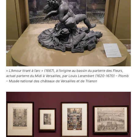
« L’Amour tirant à l’arc » (1667), à l’origine au bassin du parterre des Fleurs,
actuel parterre du Midi à Versailles, par Louis Lerambert (1620-1670) – Plomb
– Musée national des châteaux de Versailles et de Trianon