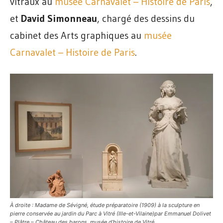
vitraux au
musée Carnavalet – Histoire de Paris
,
et
David Simonneau
, chargé des dessins du
cabinet des Arts graphiques au
musée
Carnavalet – Histoire de Paris
.
À droite : Madame de Sévigné, étude préparatoire (1909) à la sculpture en
pierre conservée au jardin du Parc à Vitré (Ille-et-Vilaine)par Emmanuel Dolivet
– Plâtre – Château des barons, musée d’histoire de Vitré