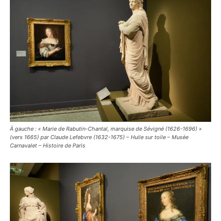
À gauche : « Marie de Rabutin-Chantal, marquise de Sévigné (1626-1696) »
(vers 1665) par Claude Lefebvre (1632-1675) – Huile sur toile – Musée
Carnavalet – Histoire de Paris