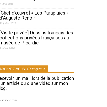
1 août 2026
[Chef d’œuvre] « Les Parapluies »
d’Auguste Renoir
30 juillet 2026
[Visite privée] Dessins français des
collections privées françaises au
musée de Picardie
9 juillet 2026
ABONNEZ-VOUS ! C'est gratuit
ecevoir un mail lors de la publication
'un article ou d'une vidéo sur mon
log.
dresse
-