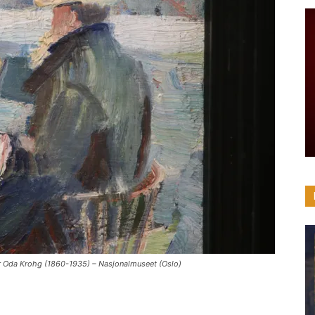
par Oda Krohg (1860-1935) – Nasjonalmuseet (Oslo)