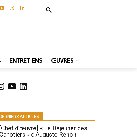
S
ENTRETIENS
ŒUVRES
nstagram
YouTube
LinkedIn
DERNIERS ARTICLES
[Chef d’œuvre] « Le Déjeuner des
Canotiers » d’Auguste Renoir