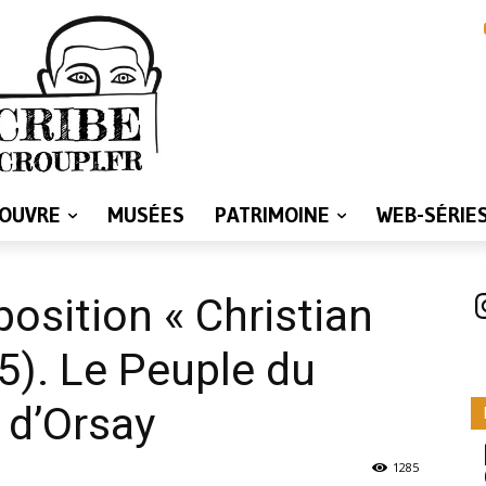
LOUVRE
MUSÉES
PATRIMOINE
WEB-SÉRIE
I
position « Christian
5). Le Peuple du
 d’Orsay
1285