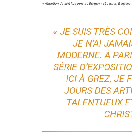
« Attention devant ! Le port de Bergen » [Se forut, Bergen
« JE SUIS TRÈS C
JE N’AI JAMA
MODERNE. À PARIS
SÉRIE D’EXPOSITI
ICI À GREZ, JE
JOURS DES AR
TALENTUEUX ET
CHRIS