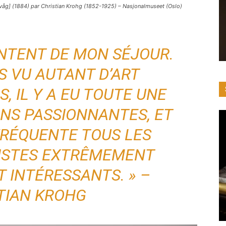
s våg] (1884) par Christian Krohg (1852-1925) – Nasjonalmuseet (Oslo)
ONTENT DE MON SÉJOUR.
IS VU AUTANT D’ART
, IL Y A EU TOUTE UNE
ONS PASSIONNANTES, ET
 FRÉQUENTE TOUS LES
TISTES EXTRÊMEMENT
 INTÉRESSANTS. » –
TIAN KROHG