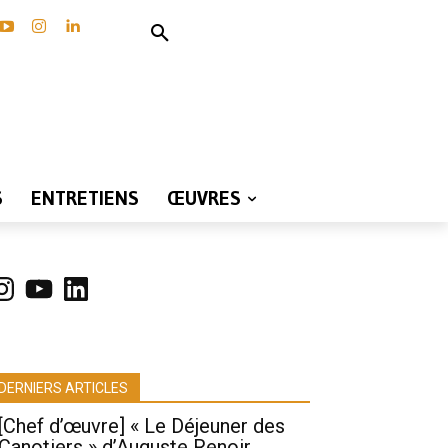
S
ENTRETIENS
ŒUVRES
nstagram
YouTube
LinkedIn
DERNIERS ARTICLES
[Chef d’œuvre] « Le Déjeuner des
Canotiers » d’Auguste Renoir