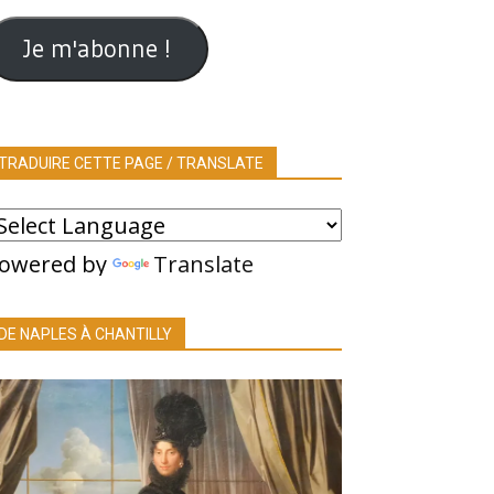
ail
Je m'abonne !
TRADUIRE CETTE PAGE / TRANSLATE
owered by
Translate
DE NAPLES À CHANTILLY