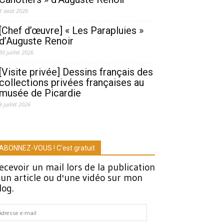
1 août 2026
[Chef d’œuvre] « Les Parapluies »
d’Auguste Renoir
30 juillet 2026
[Visite privée] Dessins français des
collections privées françaises au
musée de Picardie
9 juillet 2026
ABONNEZ-VOUS ! C'est gratuit
ecevoir un mail lors de la publication
'un article ou d'une vidéo sur mon
log.
dresse
-