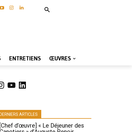
S
ENTRETIENS
ŒUVRES
nstagram
YouTube
LinkedIn
DERNIERS ARTICLES
[Chef d’œuvre] « Le Déjeuner des
Canotiers » d’Auguste Renoir