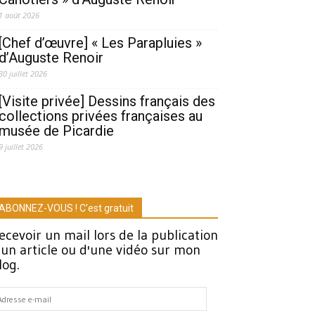
1 août 2026
[Chef d’œuvre] « Les Parapluies »
d’Auguste Renoir
30 juillet 2026
[Visite privée] Dessins français des
collections privées françaises au
musée de Picardie
9 juillet 2026
ABONNEZ-VOUS ! C'est gratuit
ecevoir un mail lors de la publication
'un article ou d'une vidéo sur mon
log.
dresse
-