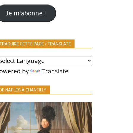
ail
Je m'abonne !
TRADUIRE CETTE PAGE / TRANSLATE
owered by
Translate
DE NAPLES À CHANTILLY