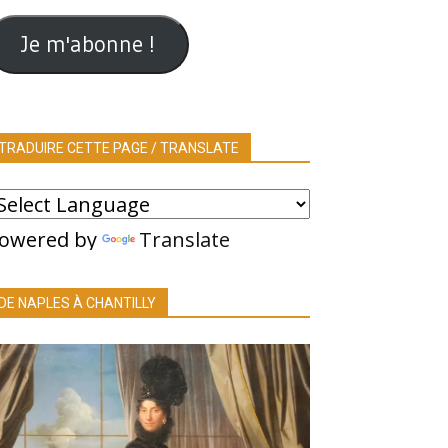
ail
Je m'abonne !
TRADUIRE CETTE PAGE / TRANSLATE
owered by
Translate
DE NAPLES À CHANTILLY