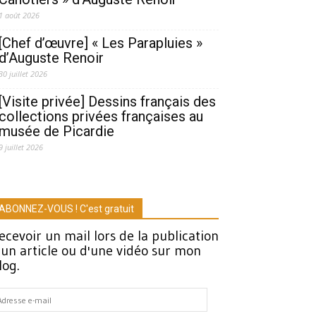
1 août 2026
[Chef d’œuvre] « Les Parapluies »
d’Auguste Renoir
30 juillet 2026
[Visite privée] Dessins français des
collections privées françaises au
musée de Picardie
9 juillet 2026
ABONNEZ-VOUS ! C'est gratuit
ecevoir un mail lors de la publication
'un article ou d'une vidéo sur mon
log.
dresse
-