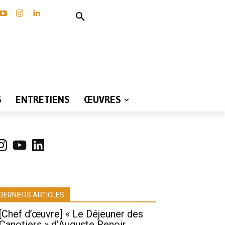
S
ENTRETIENS
ŒUVRES
nstagram
YouTube
LinkedIn
DERNIERS ARTICLES
[Chef d’œuvre] « Le Déjeuner des
Canotiers » d’Auguste Renoir