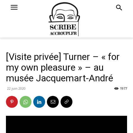
[Visite privée] Turner – « for
my own pleasure » – au
musée Jacquemart-André
22 juin 2020
1977