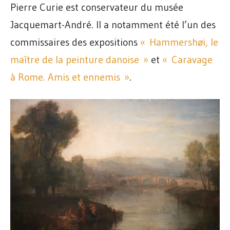
Pierre Curie est conservateur du musée
Jacquemart-André. Il a notamment été l’un des
commissaires des expositions
« Hammershøi, le
maître de la peinture danoise »
et
« Caravage
à Rome. Amis et ennemis »
.