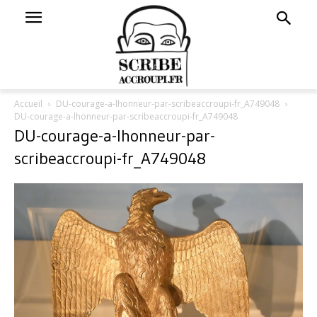
Accueil
DU-courage-a-lhonneur-par-scribeaccroupi-fr_A749048
DU-courage-a-lhonneur-par-scribeaccroupi-fr_A749048
DU-courage-a-lhonneur-par-
scribeaccroupi-fr_A749048