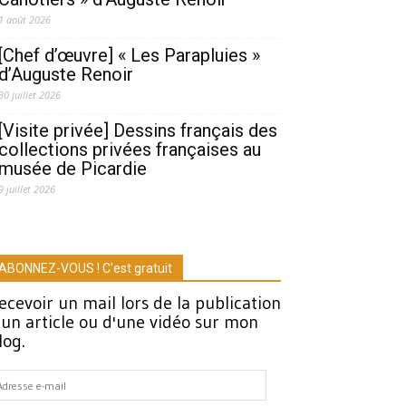
1 août 2026
[Chef d’œuvre] « Les Parapluies »
d’Auguste Renoir
30 juillet 2026
[Visite privée] Dessins français des
collections privées françaises au
musée de Picardie
9 juillet 2026
ABONNEZ-VOUS ! C'est gratuit
ecevoir un mail lors de la publication
'un article ou d'une vidéo sur mon
log.
dresse
-