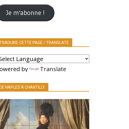
ail
Je m'abonne !
TRADUIRE CETTE PAGE / TRANSLATE
owered by
Translate
DE NAPLES À CHANTILLY