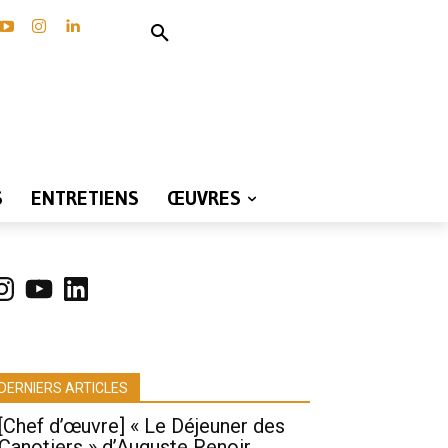
S
ENTRETIENS
ŒUVRES
nstagram
YouTube
LinkedIn
DERNIERS ARTICLES
[Chef d’œuvre] « Le Déjeuner des
Canotiers » d’Auguste Renoir