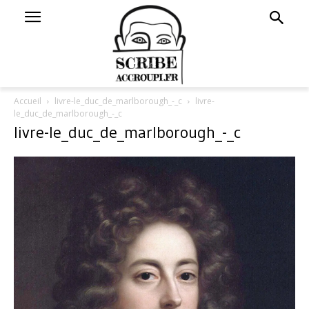
Accueil
livre-le_duc_de_marlborough_-_c
livre-
le_duc_de_marlborough_-_c
livre-le_duc_de_marlborough_-_c