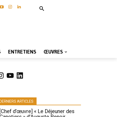
S
ENTRETIENS
ŒUVRES
nstagram
YouTube
LinkedIn
DERNIERS ARTICLES
[Chef d’œuvre] « Le Déjeuner des
Canotiers » d’Auguste Renoir