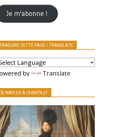
ail
Je m'abonne !
TRADUIRE CETTE PAGE / TRANSLATE
owered by
Translate
DE NAPLES À CHANTILLY