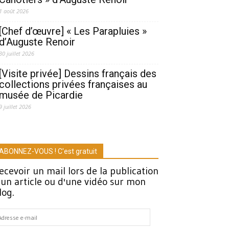
1 août 2026
[Chef d’œuvre] « Les Parapluies »
d’Auguste Renoir
30 juillet 2026
[Visite privée] Dessins français des
collections privées françaises au
musée de Picardie
9 juillet 2026
ABONNEZ-VOUS ! C'est gratuit
ecevoir un mail lors de la publication
'un article ou d'une vidéo sur mon
log.
dresse
-