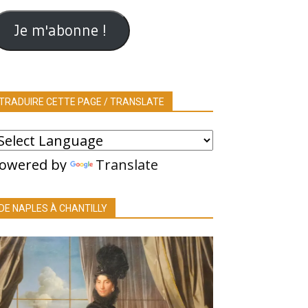
ail
Je m'abonne !
TRADUIRE CETTE PAGE / TRANSLATE
owered by
Translate
DE NAPLES À CHANTILLY