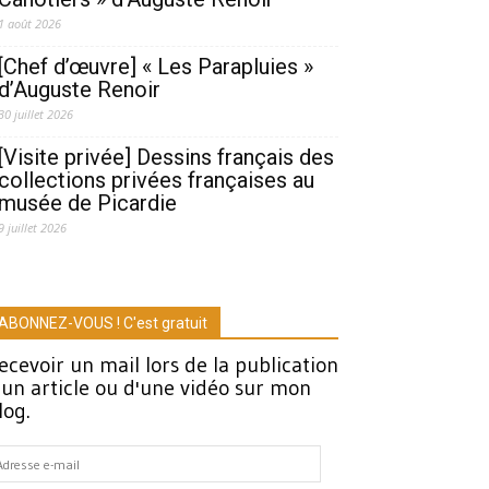
1 août 2026
[Chef d’œuvre] « Les Parapluies »
d’Auguste Renoir
30 juillet 2026
[Visite privée] Dessins français des
collections privées françaises au
musée de Picardie
9 juillet 2026
ABONNEZ-VOUS ! C'est gratuit
ecevoir un mail lors de la publication
'un article ou d'une vidéo sur mon
log.
dresse
-