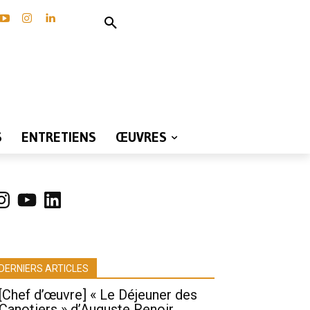
S
ENTRETIENS
ŒUVRES
nstagram
YouTube
LinkedIn
DERNIERS ARTICLES
[Chef d’œuvre] « Le Déjeuner des
Canotiers » d’Auguste Renoir