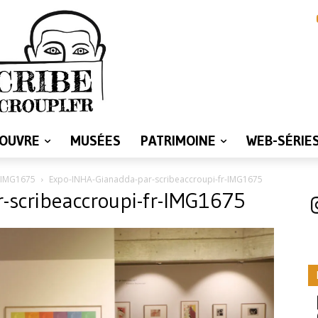
LOUVRE
MUSÉES
PATRIMOINE
WEB-SÉRIE
-IMG1675
Expo-INHA-Gianadda-par-scribeaccroupi-fr-IMG1675
-scribeaccroupi-fr-IMG1675
I