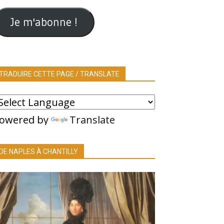
ail
Je m'abonne !
TRADUIRE CETTE PAGE / TRANSLATE
owered by
Translate
DE NAPLES À CHANTILLY