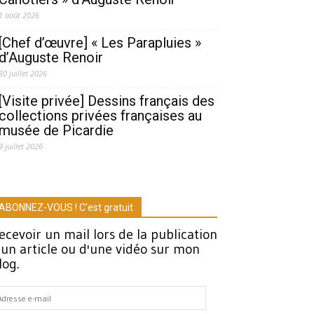
1 août 2026
[Chef d’œuvre] « Les Parapluies »
d’Auguste Renoir
30 juillet 2026
[Visite privée] Dessins français des
collections privées françaises au
musée de Picardie
9 juillet 2026
ABONNEZ-VOUS ! C'est gratuit
ecevoir un mail lors de la publication
'un article ou d'une vidéo sur mon
log.
dresse
-