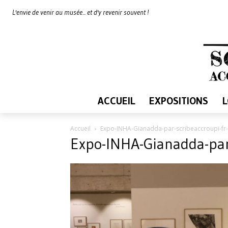
L'envie de venir au musée... et d'y revenir souvent !
ACCUEIL
EXPOSITIONS
Accueil
Expo-INHA-Gianadda-par-scribeaccroupi-fr
Expo-INHA-Gianadda-par