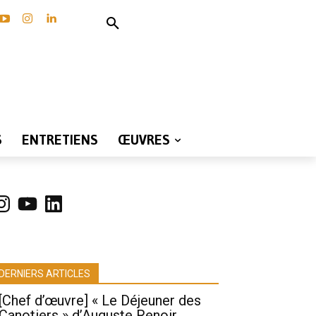
S
ENTRETIENS
ŒUVRES
nstagram
YouTube
LinkedIn
DERNIERS ARTICLES
[Chef d’œuvre] « Le Déjeuner des
Canotiers » d’Auguste Renoir