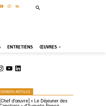
S
ENTRETIENS
ŒUVRES
nstagram
YouTube
LinkedIn
DERNIERS ARTICLES
[Chef d’œuvre] « Le Déjeuner des
Canotiers » d’Auguste Renoir