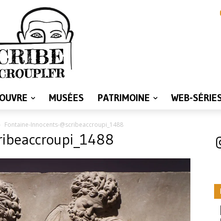
LOUVRE
MUSÉES
PATRIMOINE
WEB-SÉRIE
Fontaine-Innocents-@scribeaccroupi_1488
ribeaccroupi_1488
I