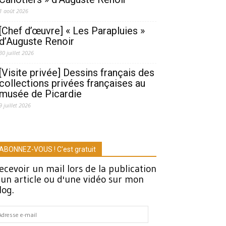
1 août 2026
[Chef d’œuvre] « Les Parapluies »
d’Auguste Renoir
30 juillet 2026
[Visite privée] Dessins français des
collections privées françaises au
musée de Picardie
9 juillet 2026
ABONNEZ-VOUS ! C'est gratuit
ecevoir un mail lors de la publication
'un article ou d'une vidéo sur mon
log.
dresse
-