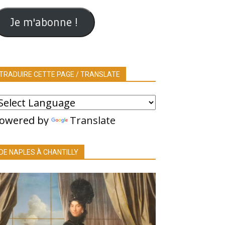
ail
Je m'abonne !
TRADUIRE CETTE PAGE / TRANSLATE
owered by
Translate
DE NAPLES À CHANTILLY