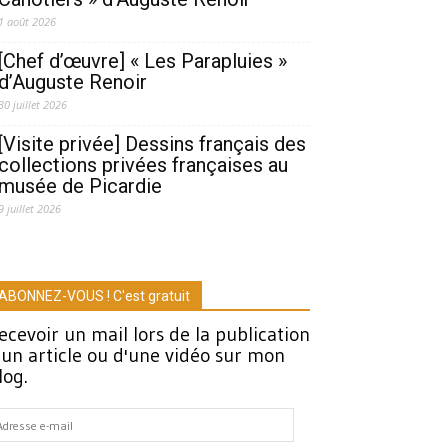
1 août 2026
[Chef d’œuvre] « Les Parapluies »
d’Auguste Renoir
30 juillet 2026
[Visite privée] Dessins français des
collections privées françaises au
musée de Picardie
9 juillet 2026
ABONNEZ-VOUS ! C'est gratuit
ecevoir un mail lors de la publication
'un article ou d'une vidéo sur mon
log.
dresse
-