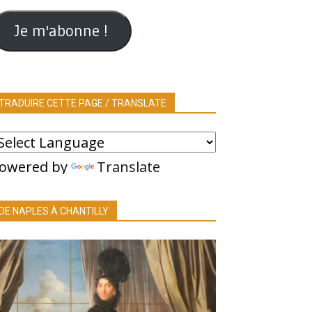
ail
Je m'abonne !
TRADUIRE CETTE PAGE / TRANSLATE
owered by
Translate
DE NAPLES À CHANTILLY