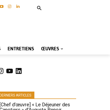
S
ENTRETIENS
ŒUVRES
nstagram
YouTube
LinkedIn
DERNIERS ARTICLES
[Chef d’œuvre] « Le Déjeuner des
Canotiers » d’Auguste Renoir