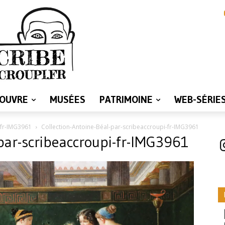
LOUVRE
MUSÉES
PATRIMOINE
WEB-SÉRIE
-fr-IMG3961
Collection-Antoine-Béal-par-scribeaccroupi-fr-IMG3961
-par-scribeaccroupi-fr-IMG3961
I