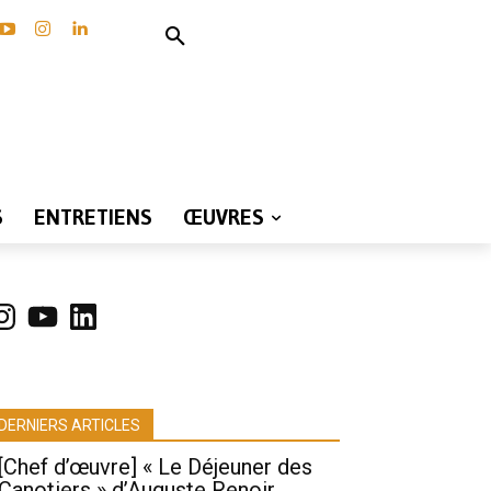
S
ENTRETIENS
ŒUVRES
nstagram
YouTube
LinkedIn
DERNIERS ARTICLES
[Chef d’œuvre] « Le Déjeuner des
Canotiers » d’Auguste Renoir