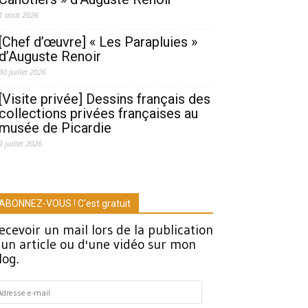
1 août 2026
[Chef d’œuvre] « Les Parapluies »
d’Auguste Renoir
30 juillet 2026
[Visite privée] Dessins français des
collections privées françaises au
musée de Picardie
9 juillet 2026
ABONNEZ-VOUS ! C'est gratuit
ecevoir un mail lors de la publication
'un article ou d'une vidéo sur mon
log.
dresse
-