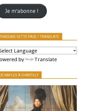
ail
Je m'abonne !
TRADUIRE CETTE PAGE / TRANSLATE
owered by
Translate
DE NAPLES À CHANTILLY