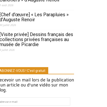
1 août 2026
[Chef d’œuvre] « Les Parapluies »
d’Auguste Renoir
30 juillet 2026
[Visite privée] Dessins français des
collections privées françaises au
musée de Picardie
9 juillet 2026
ABONNEZ-VOUS ! C'est gratuit
ecevoir un mail lors de la publication
'un article ou d'une vidéo sur mon
log.
dresse
-