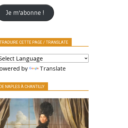
ail
Je m'abonne !
TRADUIRE CETTE PAGE / TRANSLATE
owered by
Translate
DE NAPLES À CHANTILLY