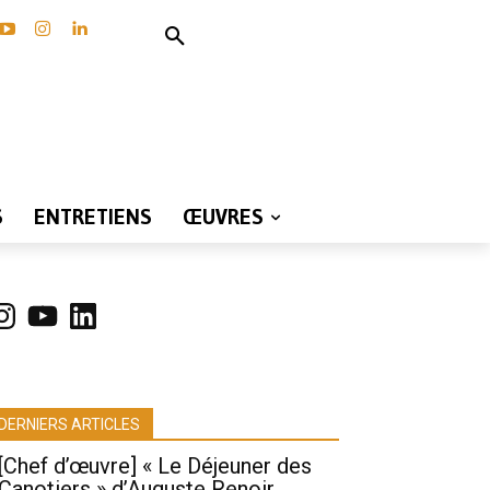
S
ENTRETIENS
ŒUVRES
nstagram
YouTube
LinkedIn
DERNIERS ARTICLES
[Chef d’œuvre] « Le Déjeuner des
Canotiers » d’Auguste Renoir