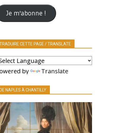
ail
Je m'abonne !
TRADUIRE CETTE PAGE / TRANSLATE
owered by
Translate
DE NAPLES À CHANTILLY