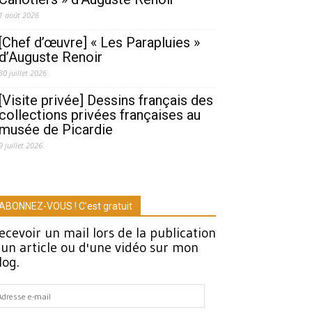
1 août 2026
[Chef d’œuvre] « Les Parapluies »
d’Auguste Renoir
30 juillet 2026
[Visite privée] Dessins français des
collections privées françaises au
musée de Picardie
9 juillet 2026
ABONNEZ-VOUS ! C'est gratuit
ecevoir un mail lors de la publication
'un article ou d'une vidéo sur mon
log.
dresse
-