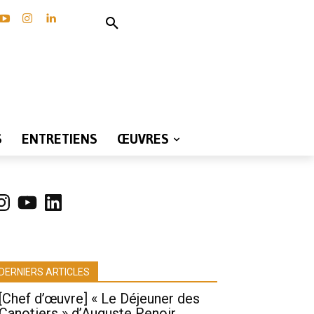
S
ENTRETIENS
ŒUVRES
nstagram
YouTube
LinkedIn
DERNIERS ARTICLES
[Chef d’œuvre] « Le Déjeuner des
Canotiers » d’Auguste Renoir