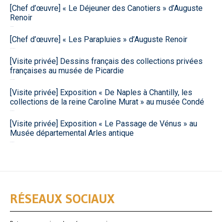
[Chef d’œuvre] « Le Déjeuner des Canotiers » d’Auguste
Renoir
1 août 2026
[Chef d’œuvre] « Les Parapluies » d’Auguste Renoir
30 juillet 2026
[Visite privée] Dessins français des collections privées
françaises au musée de Picardie
9 juillet 2026
[Visite privée] Exposition « De Naples à Chantilly, les
collections de la reine Caroline Murat » au musée Condé
30 juin 2026
[Visite privée] Exposition « Le Passage de Vénus » au
Musée départemental Arles antique
26 juin 2026
RÉSEAUX SOCIAUX