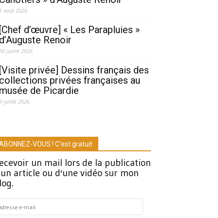
1 août 2026
[Chef d’œuvre] « Les Parapluies »
d’Auguste Renoir
30 juillet 2026
[Visite privée] Dessins français des
collections privées françaises au
musée de Picardie
9 juillet 2026
ABONNEZ-VOUS ! C'est gratuit
ecevoir un mail lors de la publication
'un article ou d'une vidéo sur mon
log.
dresse
-