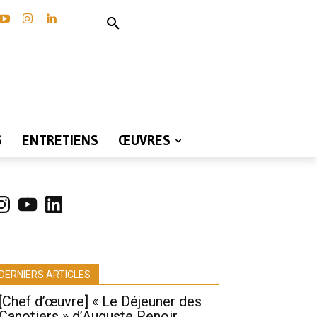
S
ENTRETIENS
ŒUVRES
nstagram
YouTube
LinkedIn
DERNIERS ARTICLES
[Chef d’œuvre] « Le Déjeuner des
Canotiers » d’Auguste Renoir