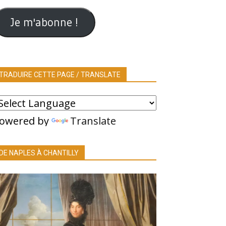
ail
Je m'abonne !
TRADUIRE CETTE PAGE / TRANSLATE
owered by
Translate
DE NAPLES À CHANTILLY