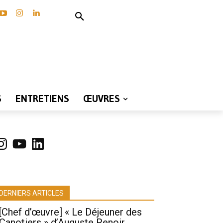
S
ENTRETIENS
ŒUVRES
nstagram
YouTube
LinkedIn
DERNIERS ARTICLES
[Chef d’œuvre] « Le Déjeuner des
Canotiers » d’Auguste Renoir