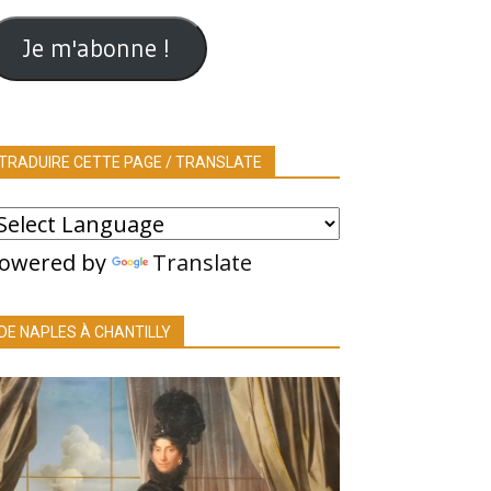
ail
Je m'abonne !
TRADUIRE CETTE PAGE / TRANSLATE
owered by
Translate
DE NAPLES À CHANTILLY