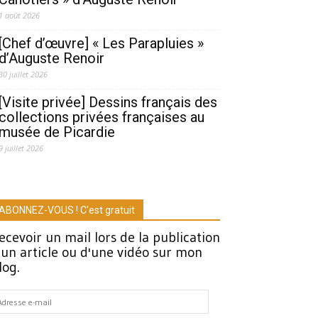
1 août 2026
[Chef d’œuvre] « Les Parapluies »
d’Auguste Renoir
30 juillet 2026
[Visite privée] Dessins français des
collections privées françaises au
musée de Picardie
9 juillet 2026
ABONNEZ-VOUS ! C'est gratuit
ecevoir un mail lors de la publication
'un article ou d'une vidéo sur mon
log.
dresse
-