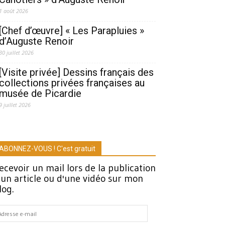
1 août 2026
[Chef d’œuvre] « Les Parapluies »
d’Auguste Renoir
30 juillet 2026
[Visite privée] Dessins français des
collections privées françaises au
musée de Picardie
9 juillet 2026
ABONNEZ-VOUS ! C'est gratuit
ecevoir un mail lors de la publication
'un article ou d'une vidéo sur mon
log.
dresse
-