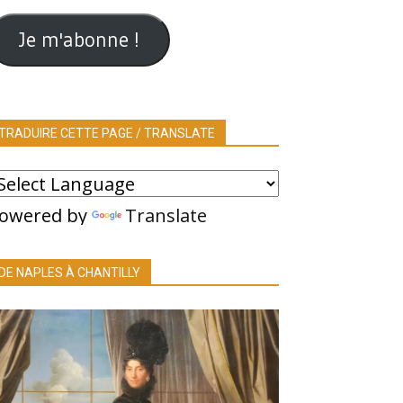
ail
Je m'abonne !
TRADUIRE CETTE PAGE / TRANSLATE
owered by
Translate
DE NAPLES À CHANTILLY