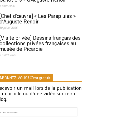
1 août 2026
[Chef d’œuvre] « Les Parapluies »
d’Auguste Renoir
30 juillet 2026
[Visite privée] Dessins français des
collections privées françaises au
musée de Picardie
9 juillet 2026
ABONNEZ-VOUS ! C'est gratuit
ecevoir un mail lors de la publication
'un article ou d'une vidéo sur mon
log.
dresse
-