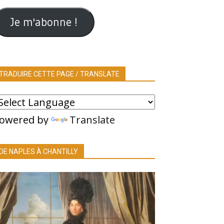
ail
Je m'abonne !
TRADUIRE CETTE PAGE / TRANSLATE
owered by
Translate
DE NAPLES À CHANTILLY