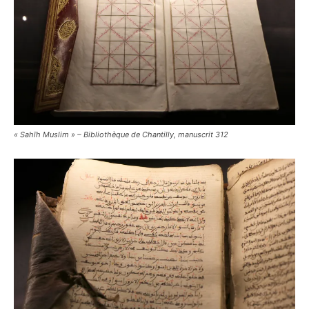
« Sahīh Muslim » – Bibliothèque de Chantilly, manuscrit 312