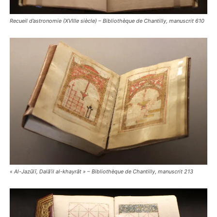
Recueil d’astronomie (XVIIIe siècle) – Bibliothèque de Chantilly, manuscrit 610
« Al-Jazūlī, Dalā’il al-khayrāt » – Bibliothèque de Chantilly, manuscrit 213