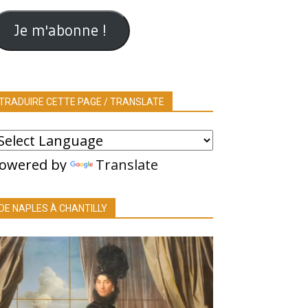
ail
Je m'abonne !
TRADUIRE CETTE PAGE / TRANSLATE
owered by
Translate
DE NAPLES À CHANTILLY