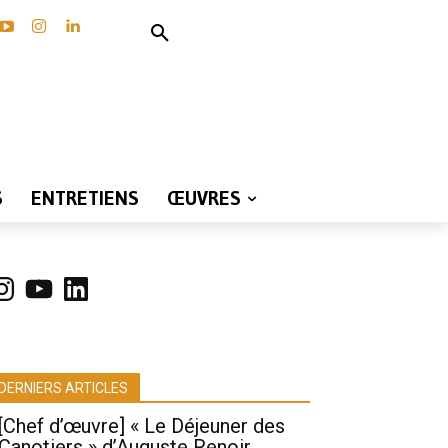
S
ENTRETIENS
ŒUVRES
nstagram
YouTube
LinkedIn
DERNIERS ARTICLES
[Chef d’œuvre] « Le Déjeuner des
Canotiers » d’Auguste Renoir