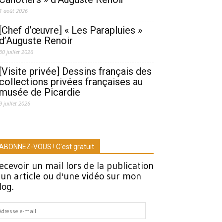
1 août 2026
[Chef d’œuvre] « Les Parapluies »
d’Auguste Renoir
30 juillet 2026
[Visite privée] Dessins français des
collections privées françaises au
musée de Picardie
9 juillet 2026
ABONNEZ-VOUS ! C'est gratuit
ecevoir un mail lors de la publication
'un article ou d'une vidéo sur mon
log.
dresse
-