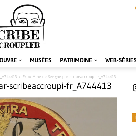
LOUVRE
MUSÉES
PATRIMOINE
WEB-SÉRIE
r_A744413
Expo-Mme-de-Sevigne-par-scribeaccroupi-fr_A744413
r-scribeaccroupi-fr_A744413
I