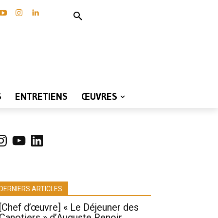
S
ENTRETIENS
ŒUVRES
nstagram
YouTube
LinkedIn
DERNIERS ARTICLES
[Chef d’œuvre] « Le Déjeuner des
Canotiers » d’Auguste Renoir