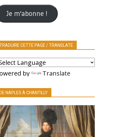
ail
Je m'abonne !
TRADUIRE CETTE PAGE / TRANSLATE
owered by
Translate
DE NAPLES À CHANTILLY