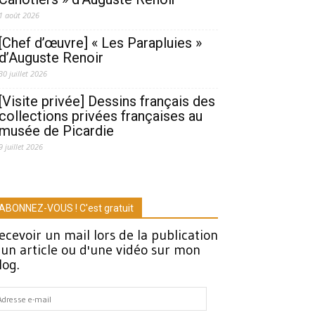
1 août 2026
[Chef d’œuvre] « Les Parapluies »
d’Auguste Renoir
30 juillet 2026
[Visite privée] Dessins français des
collections privées françaises au
musée de Picardie
9 juillet 2026
ABONNEZ-VOUS ! C'est gratuit
ecevoir un mail lors de la publication
'un article ou d'une vidéo sur mon
log.
dresse
-