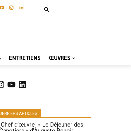
S
ENTRETIENS
ŒUVRES
nstagram
YouTube
LinkedIn
DERNIERS ARTICLES
[Chef d’œuvre] « Le Déjeuner des
Canotiers » d’Auguste Renoir