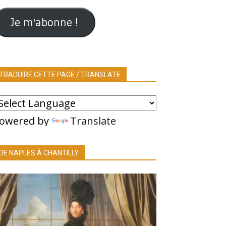
ail
Je m'abonne !
TRADUIRE CETTE PAGE / TRANSLATE
owered by
Translate
DE NAPLES À CHANTILLY