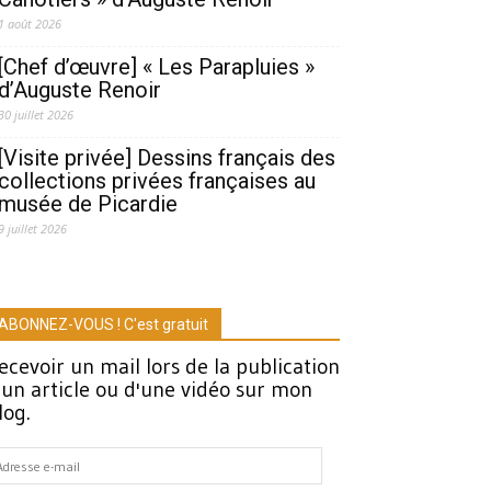
1 août 2026
[Chef d’œuvre] « Les Parapluies »
d’Auguste Renoir
30 juillet 2026
[Visite privée] Dessins français des
collections privées françaises au
musée de Picardie
9 juillet 2026
ABONNEZ-VOUS ! C'est gratuit
ecevoir un mail lors de la publication
'un article ou d'une vidéo sur mon
log.
dresse
-