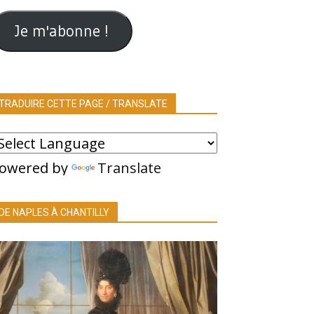
ail
Je m'abonne !
TRADUIRE CETTE PAGE / TRANSLATE
owered by
Translate
DE NAPLES À CHANTILLY