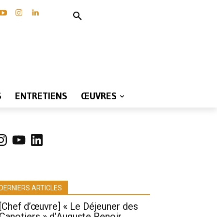
S
ENTRETIENS
ŒUVRES
nstagram
YouTube
LinkedIn
DERNIERS ARTICLES
[Chef d’œuvre] « Le Déjeuner des
Canotiers » d’Auguste Renoir