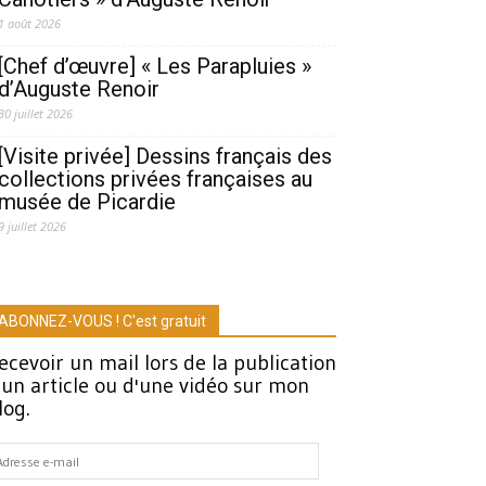
1 août 2026
[Chef d’œuvre] « Les Parapluies »
d’Auguste Renoir
30 juillet 2026
[Visite privée] Dessins français des
collections privées françaises au
musée de Picardie
9 juillet 2026
ABONNEZ-VOUS ! C'est gratuit
ecevoir un mail lors de la publication
'un article ou d'une vidéo sur mon
log.
dresse
-