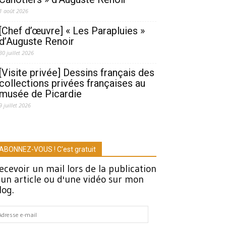
1 août 2026
[Chef d’œuvre] « Les Parapluies »
d’Auguste Renoir
30 juillet 2026
[Visite privée] Dessins français des
collections privées françaises au
musée de Picardie
9 juillet 2026
ABONNEZ-VOUS ! C'est gratuit
ecevoir un mail lors de la publication
'un article ou d'une vidéo sur mon
log.
dresse
-