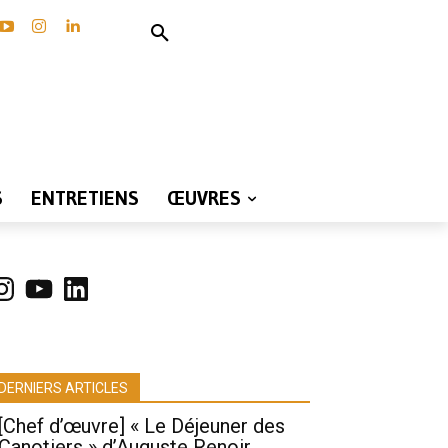
S
ENTRETIENS
ŒUVRES
nstagram
YouTube
LinkedIn
DERNIERS ARTICLES
[Chef d’œuvre] « Le Déjeuner des
Canotiers » d’Auguste Renoir