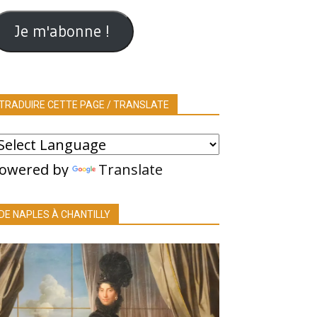
ail
Je m'abonne !
TRADUIRE CETTE PAGE / TRANSLATE
owered by
Translate
DE NAPLES À CHANTILLY