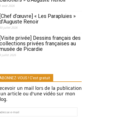
1 août 2026
[Chef d’œuvre] « Les Parapluies »
d’Auguste Renoir
30 juillet 2026
[Visite privée] Dessins français des
collections privées françaises au
musée de Picardie
9 juillet 2026
ABONNEZ-VOUS ! C'est gratuit
ecevoir un mail lors de la publication
'un article ou d'une vidéo sur mon
log.
dresse
-