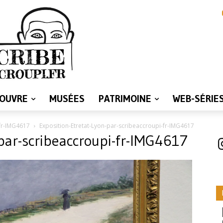
LOUVRE
MUSÉES
PATRIMOINE
WEB-SÉRIE
-fr-IMG4617
Exposition-Etretat-Lyon-par-scribeaccroupi-fr-IMG4617
-par-scribeaccroupi-fr-IMG4617
I