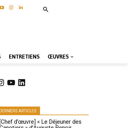
S
ENTRETIENS
ŒUVRES
nstagram
YouTube
LinkedIn
DERNIERS ARTICLES
[Chef d’œuvre] « Le Déjeuner des
Canotiers » d’Auguste Renoir