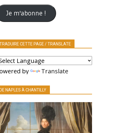
ail
Je m'abonne !
TRADUIRE CETTE PAGE / TRANSLATE
owered by
Translate
DE NAPLES À CHANTILLY