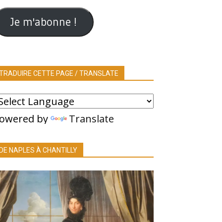
ail
Je m'abonne !
TRADUIRE CETTE PAGE / TRANSLATE
owered by
Translate
DE NAPLES À CHANTILLY