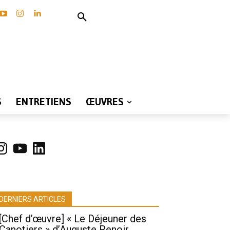
S
ENTRETIENS
ŒUVRES
nstagram
YouTube
LinkedIn
DERNIERS ARTICLES
[Chef d’œuvre] « Le Déjeuner des
Canotiers » d’Auguste Renoir