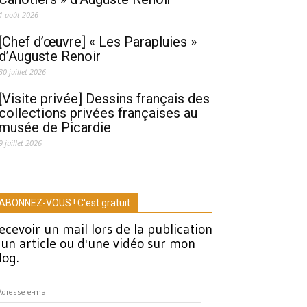
1 août 2026
[Chef d’œuvre] « Les Parapluies »
d’Auguste Renoir
30 juillet 2026
[Visite privée] Dessins français des
collections privées françaises au
musée de Picardie
9 juillet 2026
ABONNEZ-VOUS ! C'est gratuit
ecevoir un mail lors de la publication
'un article ou d'une vidéo sur mon
log.
dresse
-