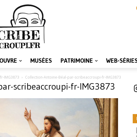
LOUVRE
MUSÉES
PATRIMOINE
WEB-SÉRIE
-fr-IMG3873
Collection-Antoine-Béal-par-scribeaccroupi-fr-IMG3873
-par-scribeaccroupi-fr-IMG3873
I