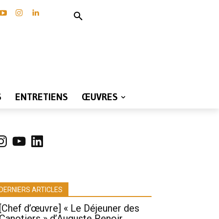
S
ENTRETIENS
ŒUVRES
nstagram
YouTube
LinkedIn
DERNIERS ARTICLES
[Chef d’œuvre] « Le Déjeuner des
Canotiers » d’Auguste Renoir