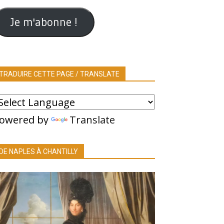
ail
Je m'abonne !
TRADUIRE CETTE PAGE / TRANSLATE
owered by
Translate
DE NAPLES À CHANTILLY