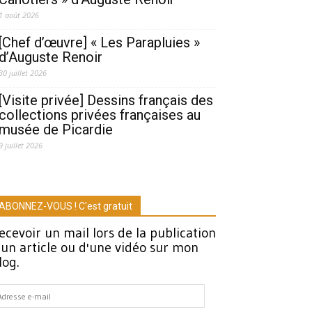
1 août 2026
[Chef d’œuvre] « Les Parapluies »
d’Auguste Renoir
30 juillet 2026
[Visite privée] Dessins français des
collections privées françaises au
musée de Picardie
9 juillet 2026
ABONNEZ-VOUS ! C'est gratuit
ecevoir un mail lors de la publication
'un article ou d'une vidéo sur mon
log.
dresse
-