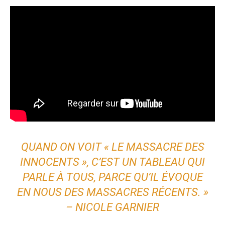
QUAND ON VOIT « LE MASSACRE DES
INNOCENTS », C’EST UN TABLEAU QUI
PARLE À TOUS, PARCE QU’IL ÉVOQUE
EN NOUS DES MASSACRES RÉCENTS. »
– NICOLE GARNIER