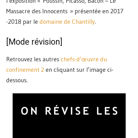
l’exposition « Poussin, Picasso, Bacon – Le
Massacre des Innocents » présentée en 2017
-2018 par le
domaine de Chantilly
.
[Mode révision]
Retrouvez les autres
chefs-d’œuvre du
confinement 2
en cliquant sur l’image ci-
dessous.