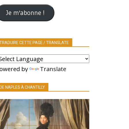
ail
Je m'abonne !
TRADUIRE CETTE PAGE / TRANSLATE
owered by
Translate
DE NAPLES À CHANTILLY