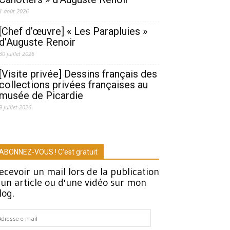
1 août 2026
[Chef d’œuvre] « Les Parapluies »
d’Auguste Renoir
30 juillet 2026
[Visite privée] Dessins français des
collections privées françaises au
musée de Picardie
9 juillet 2026
ABONNEZ-VOUS ! C'est gratuit
ecevoir un mail lors de la publication
'un article ou d'une vidéo sur mon
log.
dresse
-