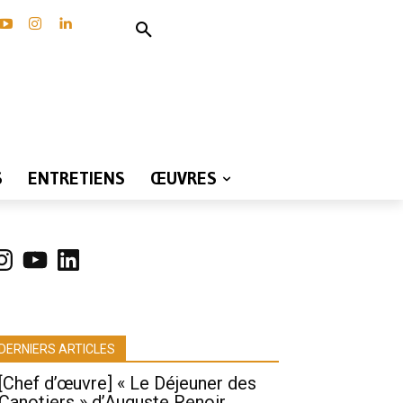
S
ENTRETIENS
ŒUVRES
nstagram
YouTube
LinkedIn
DERNIERS ARTICLES
[Chef d’œuvre] « Le Déjeuner des
Canotiers » d’Auguste Renoir