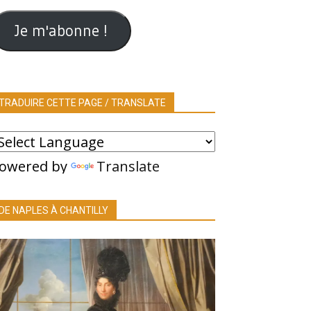
ail
Je m'abonne !
TRADUIRE CETTE PAGE / TRANSLATE
owered by
Translate
DE NAPLES À CHANTILLY