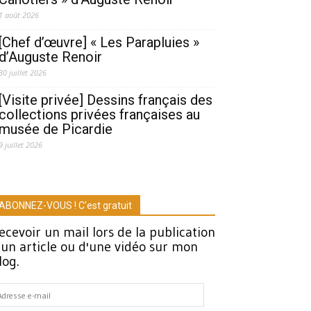
1 août 2026
[Chef d’œuvre] « Les Parapluies »
d’Auguste Renoir
30 juillet 2026
[Visite privée] Dessins français des
collections privées françaises au
musée de Picardie
9 juillet 2026
ABONNEZ-VOUS ! C'est gratuit
ecevoir un mail lors de la publication
'un article ou d'une vidéo sur mon
log.
dresse
-