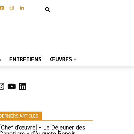
S
ENTRETIENS
ŒUVRES
nstagram
YouTube
LinkedIn
DERNIERS ARTICLES
[Chef d’œuvre] « Le Déjeuner des
Canotiers » d’Auguste Renoir