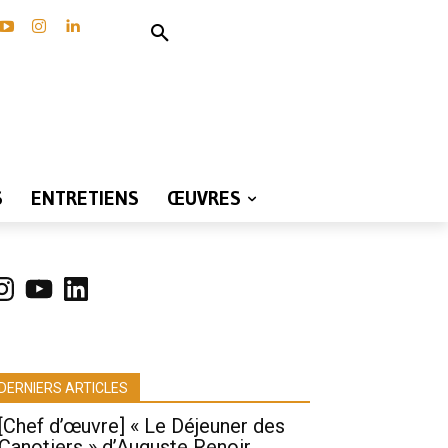
S
ENTRETIENS
ŒUVRES
nstagram
YouTube
LinkedIn
DERNIERS ARTICLES
[Chef d’œuvre] « Le Déjeuner des
Canotiers » d’Auguste Renoir