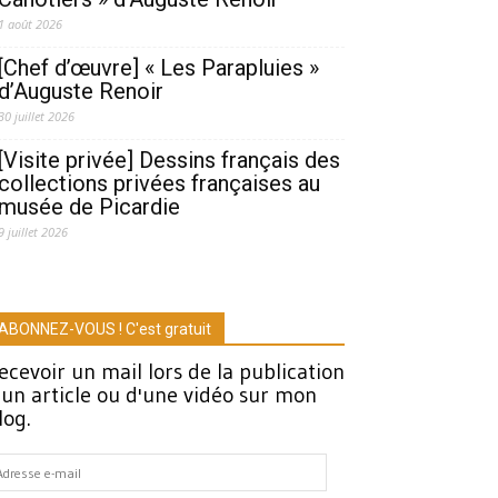
1 août 2026
[Chef d’œuvre] « Les Parapluies »
d’Auguste Renoir
30 juillet 2026
[Visite privée] Dessins français des
collections privées françaises au
musée de Picardie
9 juillet 2026
ABONNEZ-VOUS ! C'est gratuit
ecevoir un mail lors de la publication
'un article ou d'une vidéo sur mon
log.
dresse
-