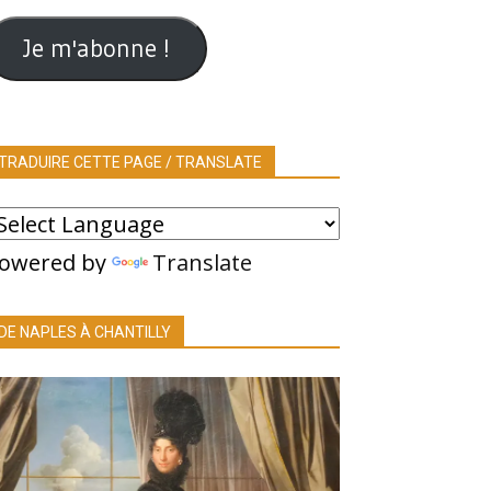
ail
Je m'abonne !
TRADUIRE CETTE PAGE / TRANSLATE
owered by
Translate
DE NAPLES À CHANTILLY