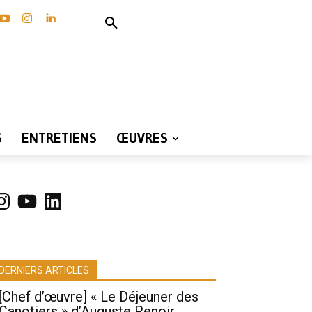
S
ENTRETIENS
ŒUVRES
nstagram
YouTube
LinkedIn
DERNIERS ARTICLES
[Chef d’œuvre] « Le Déjeuner des
Canotiers » d’Auguste Renoir