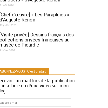
1 août 2026
[Chef d’œuvre] « Les Parapluies »
d’Auguste Renoir
30 juillet 2026
[Visite privée] Dessins français des
collections privées françaises au
musée de Picardie
9 juillet 2026
ABONNEZ-VOUS ! C'est gratuit
ecevoir un mail lors de la publication
'un article ou d'une vidéo sur mon
log.
dresse
-