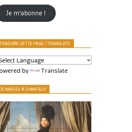
ail
Je m'abonne !
TRADUIRE CETTE PAGE / TRANSLATE
owered by
Translate
DE NAPLES À CHANTILLY