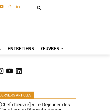
S
ENTRETIENS
ŒUVRES
nstagram
YouTube
LinkedIn
DERNIERS ARTICLES
[Chef d’œuvre] « Le Déjeuner des
Canotiers » d’Auguste Renoir