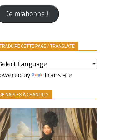
ail
Je m'abonne !
TRADUIRE CETTE PAGE / TRANSLATE
owered by
Translate
DE NAPLES À CHANTILLY