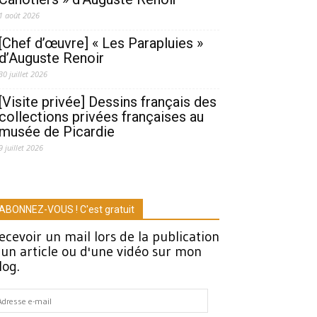
1 août 2026
[Chef d’œuvre] « Les Parapluies »
d’Auguste Renoir
30 juillet 2026
[Visite privée] Dessins français des
collections privées françaises au
musée de Picardie
9 juillet 2026
ABONNEZ-VOUS ! C'est gratuit
ecevoir un mail lors de la publication
'un article ou d'une vidéo sur mon
log.
dresse
-