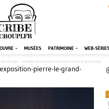
LOUVRE
MUSÉES
PATRIMOINE
WEB-SÉRIE
le-grand-img4
versailles-grand-trianon-exposition-pierre-le-grand-img4
exposition-pierre-le-grand-
I