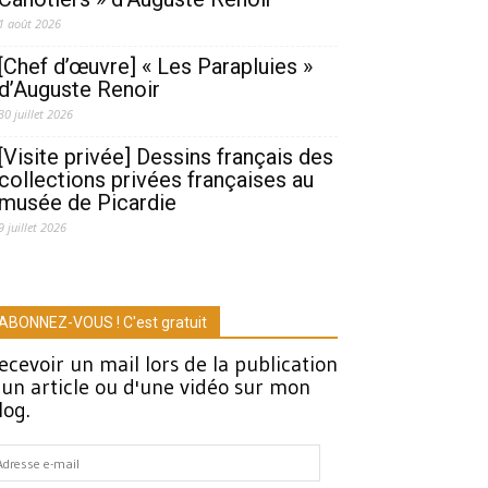
1 août 2026
[Chef d’œuvre] « Les Parapluies »
d’Auguste Renoir
30 juillet 2026
[Visite privée] Dessins français des
collections privées françaises au
musée de Picardie
9 juillet 2026
ABONNEZ-VOUS ! C'est gratuit
ecevoir un mail lors de la publication
'un article ou d'une vidéo sur mon
log.
dresse
-