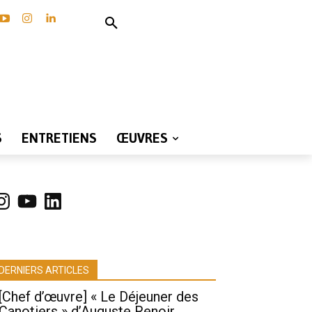
S
ENTRETIENS
ŒUVRES
nstagram
YouTube
LinkedIn
DERNIERS ARTICLES
[Chef d’œuvre] « Le Déjeuner des
Canotiers » d’Auguste Renoir