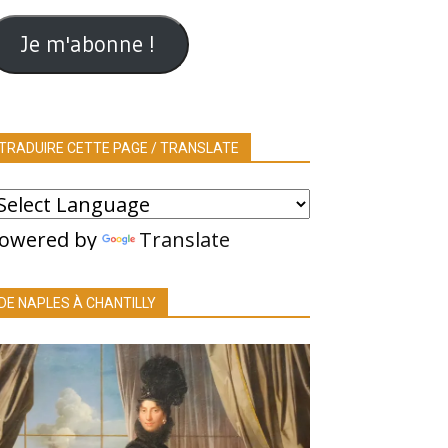
ail
Je m'abonne !
TRADUIRE CETTE PAGE / TRANSLATE
owered by
Translate
DE NAPLES À CHANTILLY