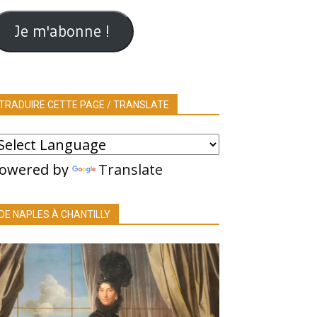
ail
Je m'abonne !
TRADUIRE CETTE PAGE / TRANSLATE
owered by
Translate
DE NAPLES À CHANTILLY