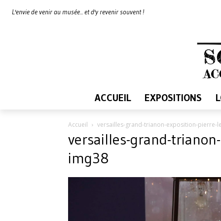
L'envie de venir au musée... et d'y revenir souvent !
ACCUEIL
EXPOSITIONS
Accueil
versailles-grand-trianon-exposition-pierre-
versailles-grand-trianon-
img38