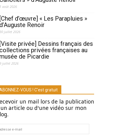
1 août 2026
[Chef d’œuvre] « Les Parapluies »
d’Auguste Renoir
30 juillet 2026
[Visite privée] Dessins français des
collections privées françaises au
musée de Picardie
9 juillet 2026
ABONNEZ-VOUS ! C'est gratuit
ecevoir un mail lors de la publication
'un article ou d'une vidéo sur mon
log.
dresse
-