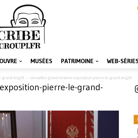
LOUVRE
MUSÉES
PATRIMOINE
WEB-SÉRIE
le-grand-img38
versailles-grand-trianon-exposition-pierre-le-grand-img38
exposition-pierre-le-grand-
I