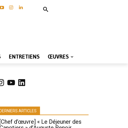
S
ENTRETIENS
ŒUVRES
nstagram
YouTube
LinkedIn
DERNIERS ARTICLES
[Chef d’œuvre] « Le Déjeuner des
Canotiers » d’Auguste Renoir