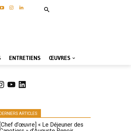
S
ENTRETIENS
ŒUVRES
nstagram
YouTube
LinkedIn
DERNIERS ARTICLES
[Chef d’œuvre] « Le Déjeuner des
Canotiers » d’Auguste Renoir