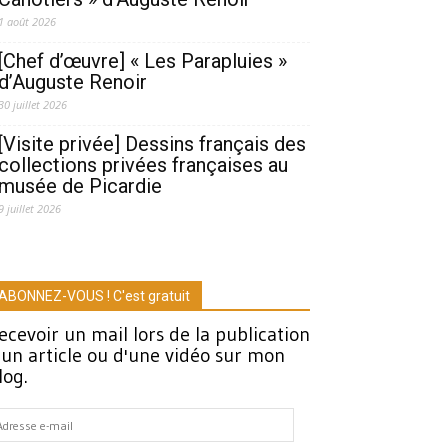
1 août 2026
[Chef d’œuvre] « Les Parapluies »
d’Auguste Renoir
30 juillet 2026
[Visite privée] Dessins français des
collections privées françaises au
musée de Picardie
9 juillet 2026
ABONNEZ-VOUS ! C'est gratuit
ecevoir un mail lors de la publication
'un article ou d'une vidéo sur mon
log.
dresse
-