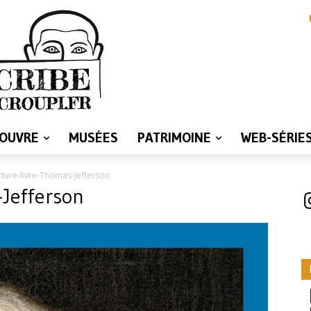
LOUVRE
MUSÉES
PATRIMOINE
WEB-SÉRIE
ture-livre-Thomas-Jefferson
-Jefferson
I