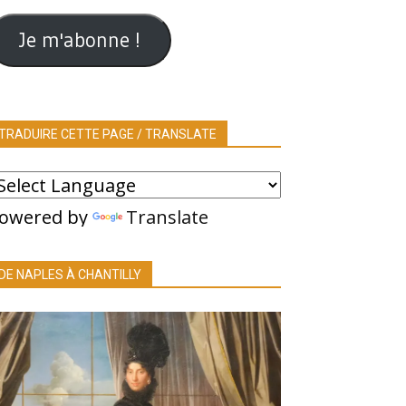
ail
Je m'abonne !
TRADUIRE CETTE PAGE / TRANSLATE
owered by
Translate
DE NAPLES À CHANTILLY