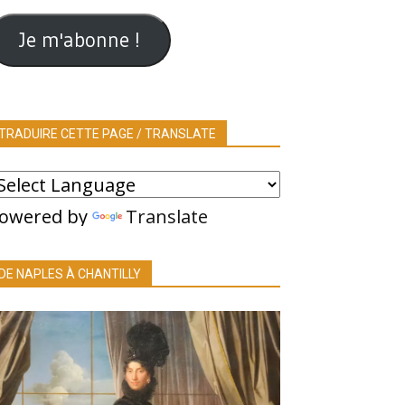
ail
Je m'abonne !
TRADUIRE CETTE PAGE / TRANSLATE
owered by
Translate
DE NAPLES À CHANTILLY