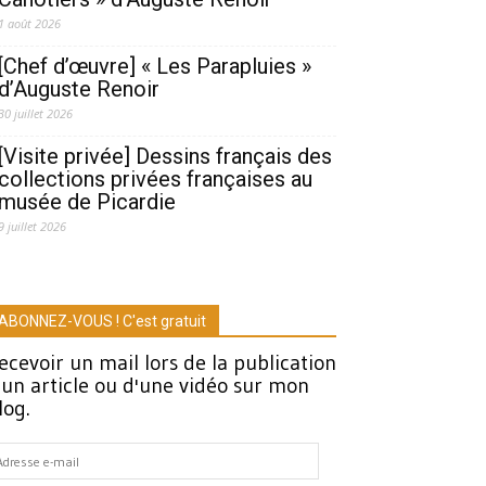
1 août 2026
[Chef d’œuvre] « Les Parapluies »
d’Auguste Renoir
30 juillet 2026
[Visite privée] Dessins français des
collections privées françaises au
musée de Picardie
9 juillet 2026
ABONNEZ-VOUS ! C'est gratuit
ecevoir un mail lors de la publication
'un article ou d'une vidéo sur mon
log.
dresse
-