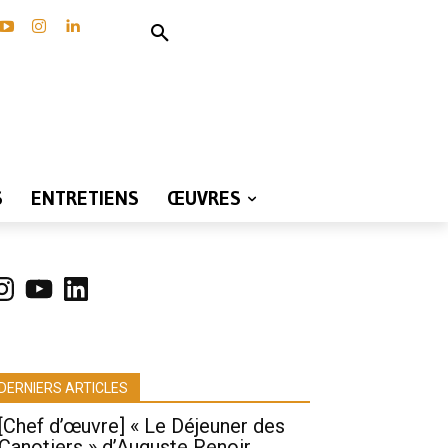
S
ENTRETIENS
ŒUVRES
nstagram
YouTube
LinkedIn
DERNIERS ARTICLES
[Chef d’œuvre] « Le Déjeuner des
Canotiers » d’Auguste Renoir