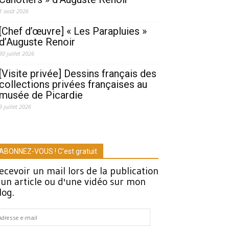
1 août 2026
[Chef d’œuvre] « Les Parapluies »
d’Auguste Renoir
30 juillet 2026
[Visite privée] Dessins français des
collections privées françaises au
musée de Picardie
9 juillet 2026
ABONNEZ-VOUS ! C'est gratuit
ecevoir un mail lors de la publication
'un article ou d'une vidéo sur mon
log.
dresse
-