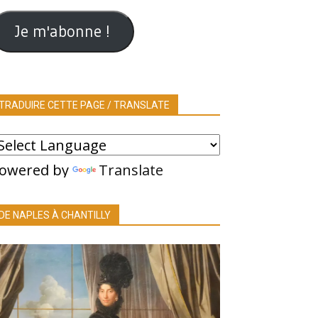
ail
Je m'abonne !
TRADUIRE CETTE PAGE / TRANSLATE
owered by
Translate
DE NAPLES À CHANTILLY