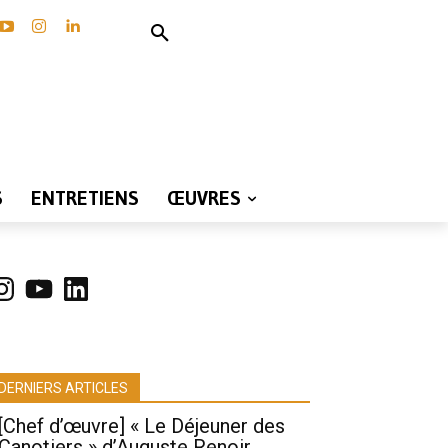
S
ENTRETIENS
ŒUVRES
nstagram
YouTube
LinkedIn
DERNIERS ARTICLES
[Chef d’œuvre] « Le Déjeuner des
Canotiers » d’Auguste Renoir