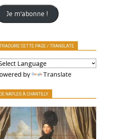
ail
Je m'abonne !
TRADUIRE CETTE PAGE / TRANSLATE
owered by
Translate
DE NAPLES À CHANTILLY