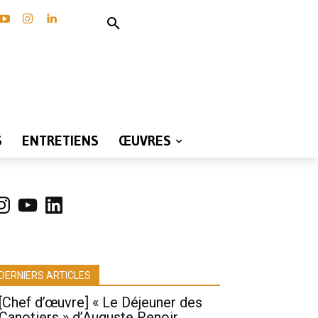
S
ENTRETIENS
ŒUVRES
nstagram
YouTube
LinkedIn
DERNIERS ARTICLES
[Chef d’œuvre] « Le Déjeuner des
Canotiers » d’Auguste Renoir