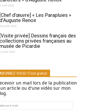
1 août 2026
[Chef d’œuvre] « Les Parapluies »
d’Auguste Renoir
30 juillet 2026
[Visite privée] Dessins français des
collections privées françaises au
musée de Picardie
9 juillet 2026
ABONNEZ-VOUS ! C'est gratuit
ecevoir un mail lors de la publication
'un article ou d'une vidéo sur mon
log.
dresse
-