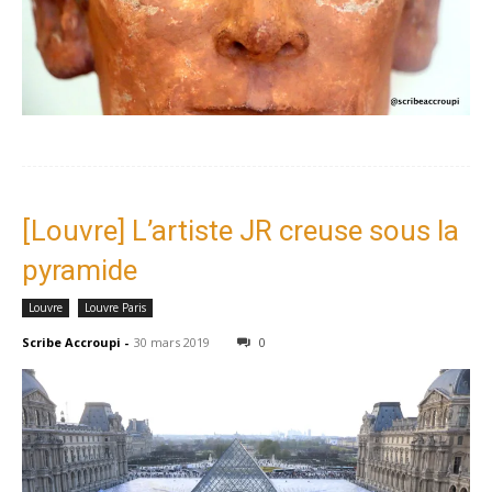
[Louvre] L’artiste JR creuse sous la
pyramide
Louvre
Louvre Paris
Scribe Accroupi
-
30 mars 2019
0