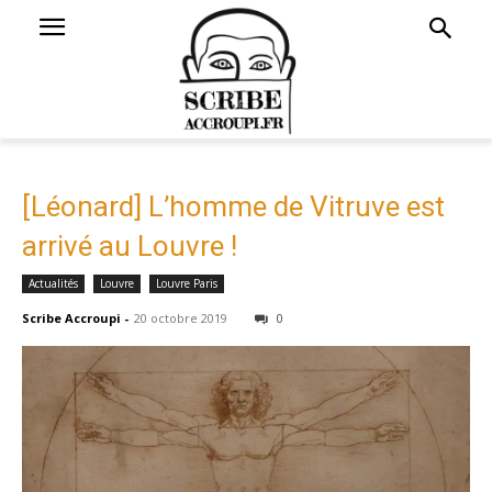
[Léonard] L’homme de Vitruve est
arrivé au Louvre !
Actualités
Louvre
Louvre Paris
Scribe Accroupi
-
20 octobre 2019
0