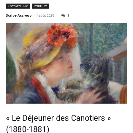
Chefs-d'oeuvre
Peintures
Scribe Accroupi
-
1 août 2026
1
« Le Déjeuner des Canotiers »
(1880-1881)