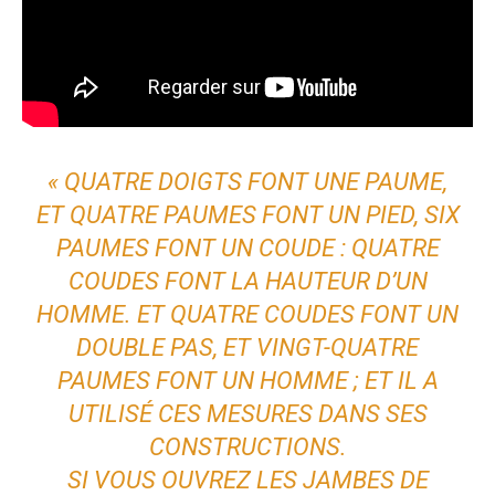
« QUATRE DOIGTS FONT UNE PAUME,
ET QUATRE PAUMES FONT UN PIED, SIX
PAUMES FONT UN COUDE : QUATRE
COUDES FONT LA HAUTEUR D’UN
HOMME. ET QUATRE COUDES FONT UN
DOUBLE PAS, ET VINGT-QUATRE
PAUMES FONT UN HOMME ; ET IL A
UTILISÉ CES MESURES DANS SES
CONSTRUCTIONS.
SI VOUS OUVREZ LES JAMBES DE