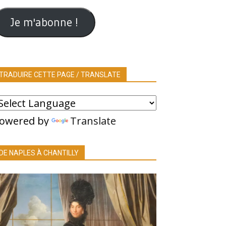
ail
Je m'abonne !
TRADUIRE CETTE PAGE / TRANSLATE
owered by
Translate
DE NAPLES À CHANTILLY