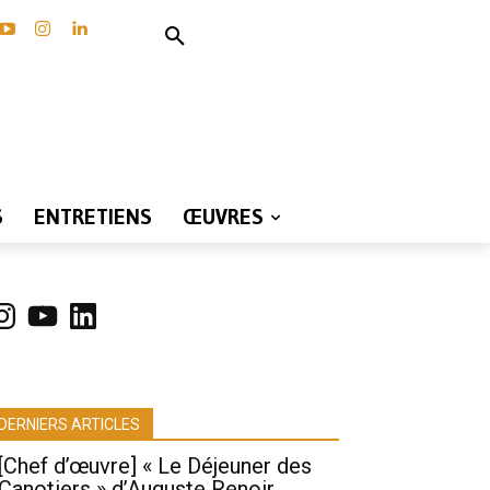
S
ENTRETIENS
ŒUVRES
nstagram
YouTube
LinkedIn
DERNIERS ARTICLES
[Chef d’œuvre] « Le Déjeuner des
Canotiers » d’Auguste Renoir