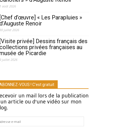
1 août 2026
[Chef d’œuvre] « Les Parapluies »
d’Auguste Renoir
30 juillet 2026
[Visite privée] Dessins français des
collections privées françaises au
musée de Picardie
9 juillet 2026
ABONNEZ-VOUS ! C'est gratuit
ecevoir un mail lors de la publication
'un article ou d'une vidéo sur mon
log.
dresse
-