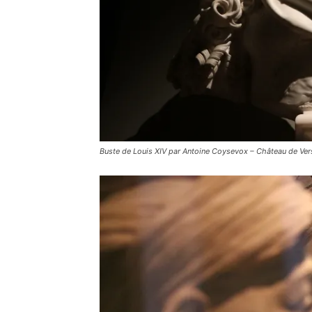
Buste de Louis XIV par Antoine Coysevox – Château de Vers