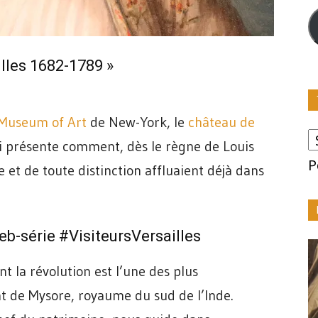
m
illes 1682-1789 »
 Museum of Art
de New-York, le
château de
i présente comment, dès le règne de Louis
P
e et de toute distinction affluaient déjà dans
web-série
#VisiteursVersailles
 la révolution est l’une des plus
tat de Mysore, royaume du sud de l’Inde.