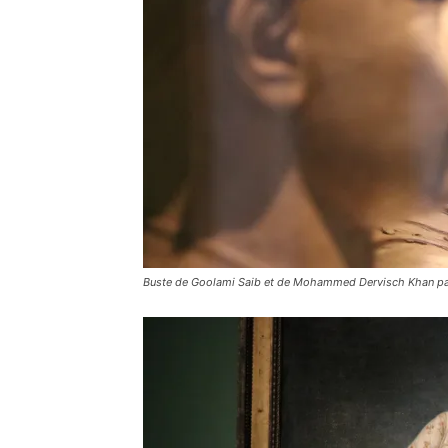
Buste de Goolami Saib et de Mohammed Dervisch Khan pa