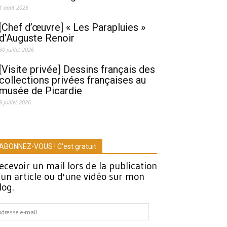
1 août 2026
[Chef d’œuvre] « Les Parapluies »
d’Auguste Renoir
30 juillet 2026
[Visite privée] Dessins français des
collections privées françaises au
musée de Picardie
9 juillet 2026
ABONNEZ-VOUS ! C'est gratuit
ecevoir un mail lors de la publication
'un article ou d'une vidéo sur mon
log.
dresse
-