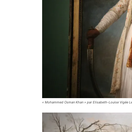
« Mohammed Osman Khan » par Elisabeth-Louise Vigée Lebr