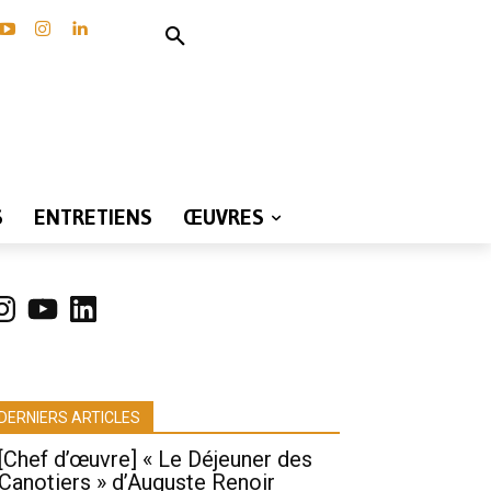
S
ENTRETIENS
ŒUVRES
nstagram
YouTube
LinkedIn
DERNIERS ARTICLES
[Chef d’œuvre] « Le Déjeuner des
Canotiers » d’Auguste Renoir