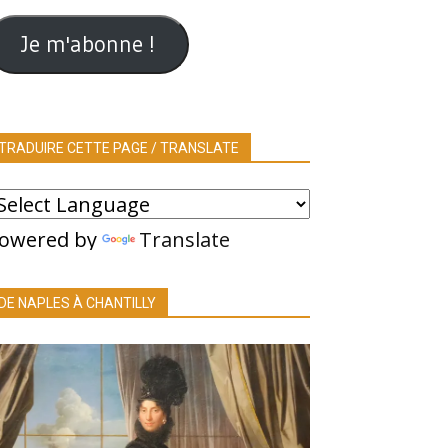
ail
Je m'abonne !
TRADUIRE CETTE PAGE / TRANSLATE
owered by
Translate
DE NAPLES À CHANTILLY