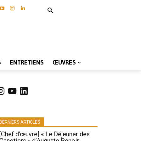
S
ENTRETIENS
ŒUVRES
nstagram
YouTube
LinkedIn
DERNIERS ARTICLES
[Chef d’œuvre] « Le Déjeuner des
Canotiers » d’Auguste Renoir