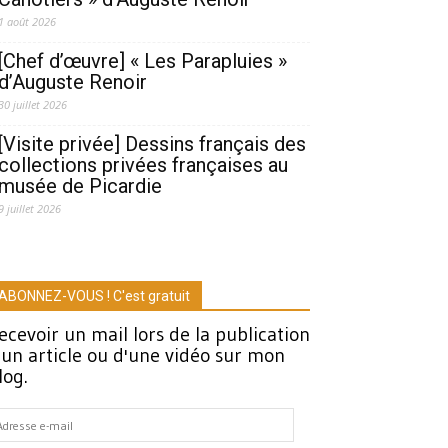
1 août 2026
[Chef d’œuvre] « Les Parapluies »
d’Auguste Renoir
30 juillet 2026
[Visite privée] Dessins français des
collections privées françaises au
musée de Picardie
9 juillet 2026
ABONNEZ-VOUS ! C'est gratuit
ecevoir un mail lors de la publication
'un article ou d'une vidéo sur mon
log.
dresse
-