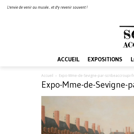
L'envie de venir au musée... et d'y revenir souvent !
ACCUEIL
EXPOSITIONS
Accueil
Expo-Mme-de-Sevigne-par-scribeaccroupi-f
Expo-Mme-de-Sevigne-pa