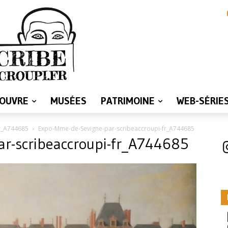
LOUVRE
MUSÉES
PATRIMOINE
WEB-SÉRIE
r_A744685
Expo-Mme-de-Sevigne-par-scribeaccroupi-fr_A744685
r-scribeaccroupi-fr_A744685
I